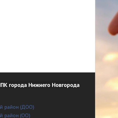
ПК города Нижнего Новгорода
й район (ДОО)
й район (ОО)