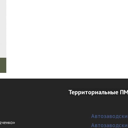
Территориальные ПМ
Автозаводски
дченко»
Автозаводски